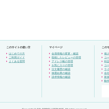
このサイトの使い方
マイページ
この
はじめての方
会員情報の変更・確認
個
ご利用ガイド
投稿したレビューの管理
コ
よくある質問
アドレス帳の管理
特
お気に入りの管理
コ
注文履歴の確認
ラ
抽選結果の確認
会
請求情報の確認
新
動