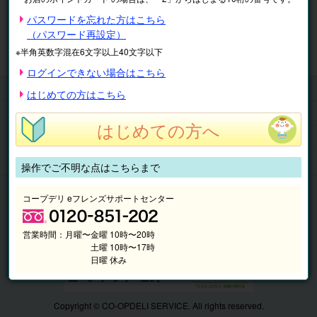
※表示価格は税込です。
パスワードを忘れた方はこちら
（パスワード再設定）
マイページ
注文履歴
会員情報
※半角英数字混在6文字以上40文字以下
抽選結果
請求内容
ログインできない場合はこちら
チケット
はじめての方はこちら
くらしのサービス
はじめての方へ
このサイトの使い方
マイページ
操作でご不明な点はこちらまで
このサイトについて
コープデリ eフレンズサポートセンター
営業時間：
月曜〜金曜 10時〜20時
土曜 10時〜17時
日曜 休み
Copyright © CO-OPDELI SERVICE. All rights reserved.