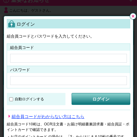
こんにちは、ゲストさん。
よくある質問
ログイン
閉じ
る
組合員コードとパスワードを入力してください。
ログイン
組合員コード
はじめての方へ
パスワード
チケット
マイページ
ログイン
自動ログインする
検索
場所で探す
ジャンルで探す
テーマで探す
組合員コードがわからない方はこちら
組合員コード10桁は、OCR注文書・お届け明細書兼請求書・組合員証・ポ
イントカードで確認できます。
申し訳ございません。 現在、該当商品は、お取扱いしておりません。
・お店のポイントカード の場合は、「2」からはじまる10桁の番号です。