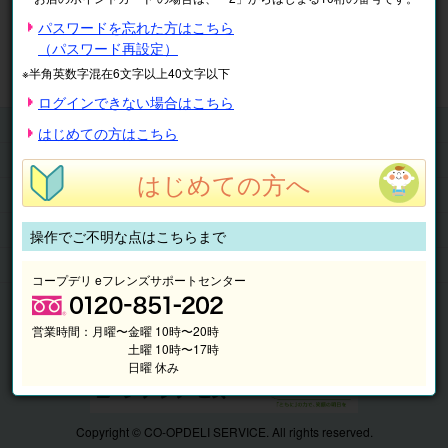
※表示価格は税込です。
パスワードを忘れた方はこちら
（パスワード再設定）
マイページ
注文履歴
会員情報
※半角英数字混在6文字以上40文字以下
抽選結果
請求内容
ログインできない場合はこちら
チケット
はじめての方はこちら
くらしのサービス
はじめての方へ
このサイトの使い方
マイページ
操作でご不明な点はこちらまで
このサイトについて
コープデリ eフレンズサポートセンター
営業時間：
月曜〜金曜 10時〜20時
土曜 10時〜17時
日曜 休み
Copyright © CO-OPDELI SERVICE. All rights reserved.