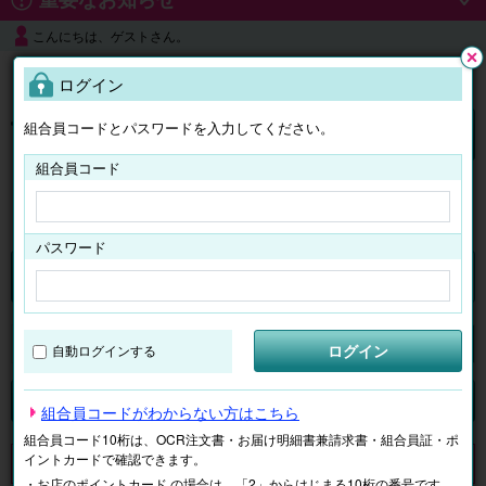
こんにちは、ゲストさん。
よくある質問
ログイン
閉じ
る
組合員コードとパスワードを入力してください。
ログイン
組合員コード
はじめての方へ
パスワード
チケット
マイページ
ログイン
自動ログインする
検索
場所で探す
ジャンルで探す
テーマで探す
組合員コードがわからない方はこちら
組合員コード10桁は、OCR注文書・お届け明細書兼請求書・組合員証・ポ
イントカードで確認できます。
申し訳ございません。 現在、該当商品は、お取扱いしておりません。
・お店のポイントカード の場合は、「2」からはじまる10桁の番号です。