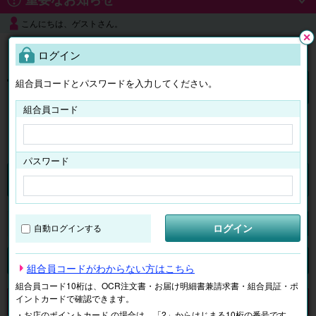
こんにちは、ゲストさん。
よくある質問
ログイン
閉じ
る
組合員コードとパスワードを入力してください。
ログイン
組合員コード
はじめての方へ
パスワード
チケット
マイページ
ログイン
自動ログインする
検索
場所で探す
ジャンルで探す
テーマで探す
組合員コードがわからない方はこちら
組合員コード10桁は、OCR注文書・お届け明細書兼請求書・組合員証・ポ
イントカードで確認できます。
申し訳ございません。 現在、該当商品は、お取扱いしておりません。
・お店のポイントカード の場合は、「2」からはじまる10桁の番号です。