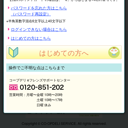
※表示価格は税込です。
パスワードを忘れた方はこちら
（パスワード再設定）
マイページ
注文履歴
会員情報
※半角英数字混在6文字以上40文字以下
抽選結果
請求内容
ログインできない場合はこちら
チケット
はじめての方はこちら
くらしのサービス
はじめての方へ
このサイトの使い方
マイページ
操作でご不明な点はこちらまで
このサイトについて
コープデリ eフレンズサポートセンター
営業時間：
月曜〜金曜 10時〜20時
土曜 10時〜17時
日曜 休み
Copyright © CO-OPDELI SERVICE. All rights reserved.