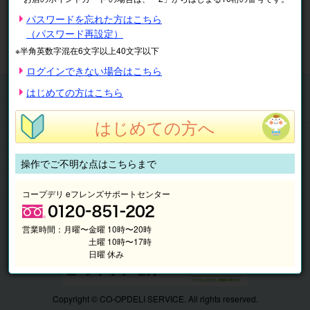
※表示価格は税込です。
パスワードを忘れた方はこちら
（パスワード再設定）
マイページ
注文履歴
会員情報
※半角英数字混在6文字以上40文字以下
抽選結果
請求内容
ログインできない場合はこちら
チケット
はじめての方はこちら
くらしのサービス
はじめての方へ
このサイトの使い方
マイページ
操作でご不明な点はこちらまで
このサイトについて
コープデリ eフレンズサポートセンター
営業時間：
月曜〜金曜 10時〜20時
土曜 10時〜17時
日曜 休み
Copyright © CO-OPDELI SERVICE. All rights reserved.