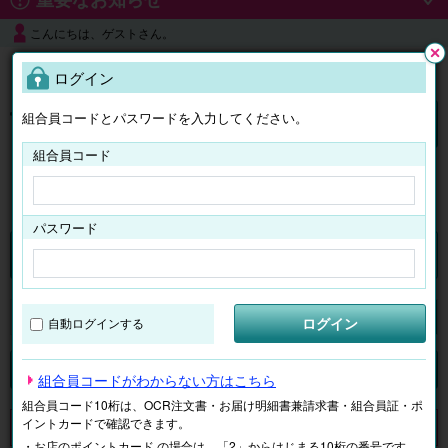
こんにちは、ゲストさん。
よくある質問
ログイン
閉じ
る
組合員コードとパスワードを入力してください。
ログイン
組合員コード
はじめての方へ
パスワード
チケット
マイページ
ログイン
自動ログインする
検索
場所で探す
ジャンルで探す
テーマで探す
組合員コードがわからない方はこちら
組合員コード10桁は、OCR注文書・お届け明細書兼請求書・組合員証・ポ
イントカードで確認できます。
申し訳ございません。 現在、該当商品は、お取扱いしておりません。
・お店のポイントカード の場合は、「2」からはじまる10桁の番号です。