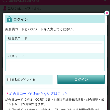
こんにちは、ゲストさん。
よくある質問
ログイン
閉じ
る
組合員コードとパスワードを入力してください。
ログイン
組合員コード
はじめての方へ
パスワード
チケット
マイページ
ログイン
自動ログインする
検索
場所で探す
ジャンルで探す
テーマで探す
組合員コードがわからない方はこちら
組合員コード10桁は、OCR注文書・お届け明細書兼請求書・組合員証・ポ
イントカードで確認できます。
申し訳ございません。 現在、該当商品は、お取扱いしておりません。
・お店のポイントカード の場合は、「2」からはじまる10桁の番号です。