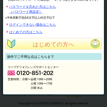
※表示価格は税込です。
パスワードを忘れた方はこちら
（パスワード再設定）
マイページ
注文履歴
会員情報
※半角英数字混在6文字以上40文字以下
抽選結果
請求内容
ログインできない場合はこちら
チケット
はじめての方はこちら
くらしのサービス
はじめての方へ
このサイトの使い方
マイページ
操作でご不明な点はこちらまで
このサイトについて
コープデリ eフレンズサポートセンター
営業時間：
月曜〜金曜 10時〜20時
土曜 10時〜17時
日曜 休み
Copyright © CO-OPDELI SERVICE. All rights reserved.