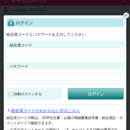
こんにちは、ゲストさん。
よくある質問
ログイン
閉じ
る
組合員コードとパスワードを入力してください。
ログイン
組合員コード
はじめての方へ
パスワード
チケット
マイページ
ログイン
自動ログインする
検索
場所で探す
ジャンルで探す
テーマで探す
組合員コードがわからない方はこちら
組合員コード10桁は、OCR注文書・お届け明細書兼請求書・組合員証・ポ
イントカードで確認できます。
申し訳ございません。 現在、該当商品は、お取扱いしておりません。
・お店のポイントカード の場合は、「2」からはじまる10桁の番号です。