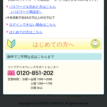
※表示価格は税込です。
パスワードを忘れた方はこちら
（パスワード再設定）
マイページ
注文履歴
会員情報
※半角英数字混在6文字以上40文字以下
抽選結果
請求内容
ログインできない場合はこちら
チケット
はじめての方はこちら
くらしのサービス
はじめての方へ
このサイトの使い方
マイページ
操作でご不明な点はこちらまで
このサイトについて
コープデリ eフレンズサポートセンター
営業時間：
月曜〜金曜 10時〜20時
土曜 10時〜17時
日曜 休み
Copyright © CO-OPDELI SERVICE. All rights reserved.