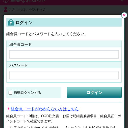
こんにちは、ゲストさん。
よくある質問
ログイン
閉じ
る
組合員コードとパスワードを入力してください。
ログイン
組合員コード
はじめての方へ
パスワード
チケット
マイページ
ログイン
自動ログインする
検索
場所で探す
ジャンルで探す
テーマで探す
組合員コードがわからない方はこちら
組合員コード10桁は、OCR注文書・お届け明細書兼請求書・組合員証・ポ
イントカードで確認できます。
申し訳ございません。 現在、該当商品は、お取扱いしておりません。
・お店のポイントカード の場合は、「2」からはじまる10桁の番号です。