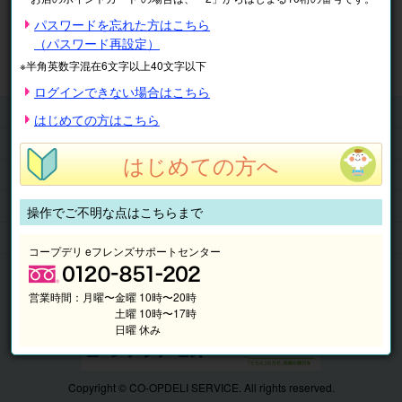
※表示価格は税込です。
パスワードを忘れた方はこちら
（パスワード再設定）
マイページ
注文履歴
会員情報
※半角英数字混在6文字以上40文字以下
抽選結果
請求内容
ログインできない場合はこちら
チケット
はじめての方はこちら
くらしのサービス
はじめての方へ
このサイトの使い方
マイページ
操作でご不明な点はこちらまで
このサイトについて
コープデリ eフレンズサポートセンター
営業時間：
月曜〜金曜 10時〜20時
土曜 10時〜17時
日曜 休み
Copyright © CO-OPDELI SERVICE. All rights reserved.