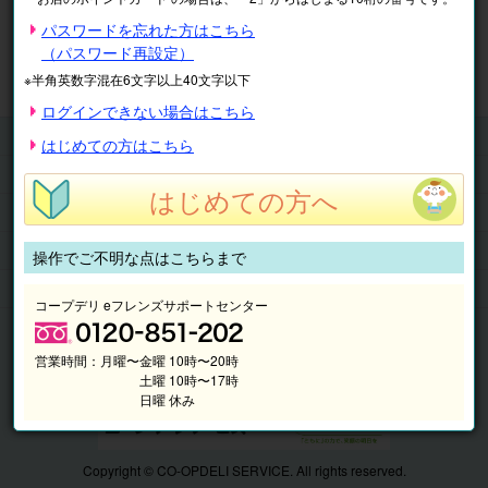
※表示価格は税込です。
パスワードを忘れた方はこちら
（パスワード再設定）
マイページ
注文履歴
会員情報
※半角英数字混在6文字以上40文字以下
抽選結果
請求内容
ログインできない場合はこちら
チケット
はじめての方はこちら
くらしのサービス
はじめての方へ
このサイトの使い方
マイページ
操作でご不明な点はこちらまで
このサイトについて
コープデリ eフレンズサポートセンター
営業時間：
月曜〜金曜 10時〜20時
土曜 10時〜17時
日曜 休み
Copyright © CO-OPDELI SERVICE. All rights reserved.