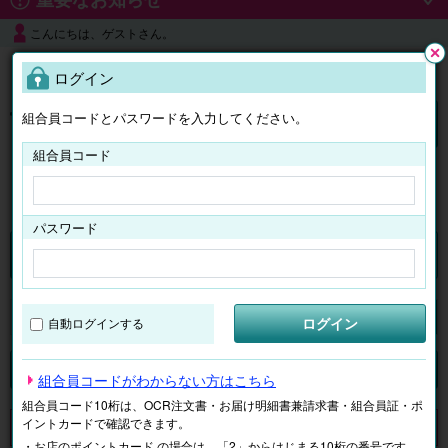
こんにちは、ゲストさん。
よくある質問
ログイン
閉じ
る
組合員コードとパスワードを入力してください。
ログイン
組合員コード
はじめての方へ
パスワード
チケット
マイページ
ログイン
自動ログインする
検索
場所で探す
ジャンルで探す
テーマで探す
組合員コードがわからない方はこちら
組合員コード10桁は、OCR注文書・お届け明細書兼請求書・組合員証・ポ
イントカードで確認できます。
申し訳ございません。 現在、該当商品は、お取扱いしておりません。
・お店のポイントカード の場合は、「2」からはじまる10桁の番号です。