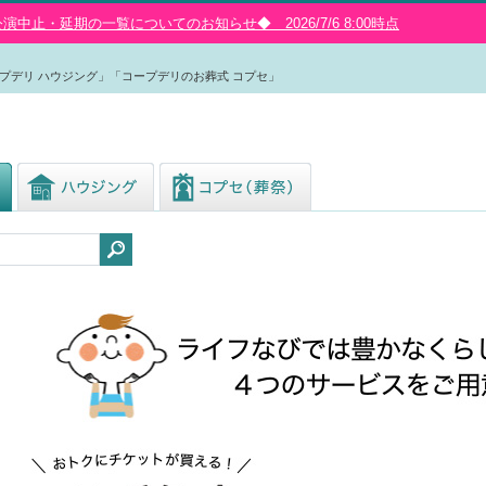
中止・延期の一覧についてのお知らせ◆ 2026/7/6 8:00時点
プデリ ハウジング」「コープデリのお葬式 コプセ」