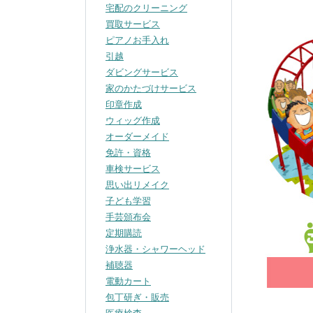
宅配のクリーニング
買取サービス
ピアノお手入れ
引越
ダビングサービス
家のかたづけサービス
印章作成
ウィッグ作成
オーダーメイド
免許・資格
車検サービス
思い出リメイク
子ども学習
手芸頒布会
定期購読
浄水器・シャワーヘッド
補聴器
電動カート
包丁研ぎ・販売