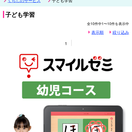
くらしのサービス
子ども学習
子ども学習
全
10
件中
1〜10
件を表示中
表示順
絞り込み
1