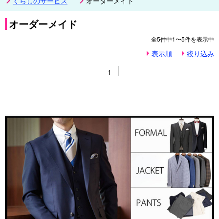
くらしのサービス
オーダーメイド
オーダーメイド
全
5
件中
1〜5
件を表示中
表示順
絞り込み
1