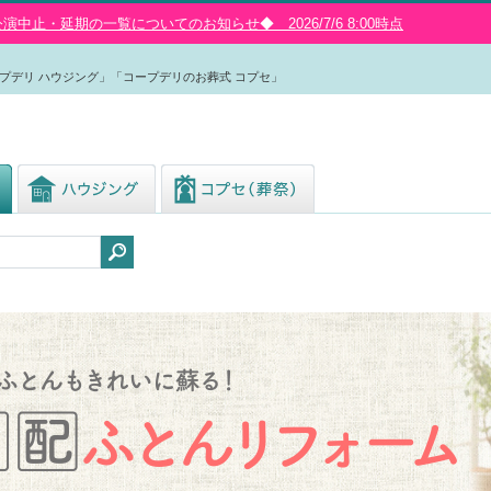
中止・延期の一覧についてのお知らせ◆ 2026/7/6 8:00時点
プデリ ハウジング」「コープデリのお葬式 コプセ」