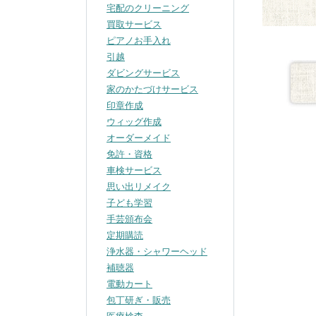
宅配のクリーニング
買取サービス
ピアノお手入れ
引越
ダビングサービス
家のかたづけサービス
印章作成
ウィッグ作成
オーダーメイド
免許・資格
車検サービス
思い出リメイク
子ども学習
手芸頒布会
定期購読
浄水器・シャワーヘッド
補聴器
電動カート
包丁研ぎ・販売