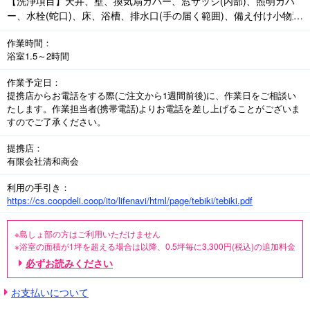
【洗浄項目】天井、壁、換気扇カバー、窓サッシ(内部)、照明カバ
ー、水栓(蛇口)、床、浴槽、排水口(手の届く範囲)、備え付け小物置
き棚、扉およびレール

作業時間
浴室1.5～2時間
※組合員さん宅の電源・水道・お湯・洗い場(浴室・ベランダなど)を
使用させていただき、作業後の汚水はその場で処理させていただき
作業予定日
ます

提携店からお電話をする際(ご注文から1週間前後)に、作業日をご相談い
たします。作業担当者(携帯電話)よりお電話を差し上げることがございま
<オプション>※各種値引対象外、浴室クリーニングと同時注文に限
すのでご了承ください。
ります

●浴室防カビ仕上げ

提携店
植物由来の成分(ヒノキチオール)を配合した防カビ剤を使用してい
有限会社清和商会
ます。効果は約3カ月(使用条件により異なります)

利用の手引き
※防カビ仕上げは室内換気を行い、お子様、ペットの入室をお断りし
https://cs.coopdeli.coop/ito/lifenavi/html/page/tebiki/tebiki.pdf
ての作業となります

●浴槽化粧パネル内部洗浄

※島しょ部の方はご利用いただけません

※浴室の面積が1坪を超える場合は以降、0.5坪毎に3,300円(税込)の追加料金
お風呂の種類により作業ができない場合があります

がかかります

必ずお読みください
※店舗・事務所など業務用のものは別料金の場合がございますのでご相談く
●浴室換気扇クリーニング・浴室乾燥機能付換気扇クリーニング

ださい

浴室換気扇のカバーを外し、分解できる範囲で清掃します
お支払いについて
※アパートや寮など賃貸の備え付けのものは、所有者に一度ご相談ください

【対象外項目】フロ釜内部・パイプ、天井・壁面が塗り壁、塗面など洗浄