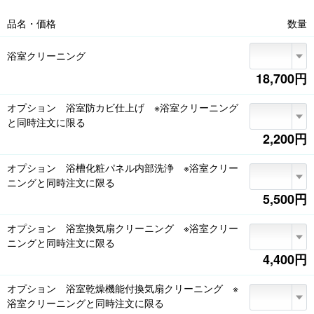
できない素材の場合、窓の外側・網戸・ブラインド、浴室内小物(フロふ
品名・価格
数量
た・イス・洗面器など)、大理石・木製(ヒノキなど)、その他特殊な素材の
洗浄、浴室換気扇、浴室乾燥機能付換気扇、鏡の磨きこみ

浴室クリーニング
<日程変更・キャンセル>

1.提携店からのご連絡で訪問日時が決まった時点で「お申し込み確定」とな
18,700円
ります

2.直前の日程変更・キャンセルの場合、作業予約点数に関わらずキャンセル
オプション 浴室防カビ仕上げ ※浴室クリーニング
料をいただきます

と同時注文に限る
●2日前まで無料/前日4,500円(税込)/当日9,000円(税込)

2,200円
<駐車場・駐車料金>

1.車で作業に伺いますので、駐車スペースの確保をお願いします

オプション 浴槽化粧パネル内部洗浄 ※浴室クリー
2.駐車スペースがない場合、有料駐車場代のご負担をお願いします。現金を
ニングと同時注文に限る
作業員にお支払いください

5,500円
<事前の片付け、立ち会いのお願い>

1.貴重品、作業場所および周辺のもの(小物・家具等)は事前に片付けをお願
オプション 浴室換気扇クリーニング ※浴室クリー
いします

ニングと同時注文に限る
2.作業前に組合員さん立ち会いのもと、動作確認、作業箇所の汚れ・キズ・
4,400円
劣化など状態を確認します。不具合のある場合は作業をお受けできないこ
とがございます

オプション 浴室乾燥機能付換気扇クリーニング ※
<所要時間>

浴室クリーニングと同時注文に限る
事前にご案内した所要時間は養生・分解・洗浄・組み立て・作業後確認ま