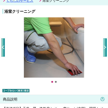
くらしのサービス
浴室クリーニング
浴室クリーニング
Pr
N
ev
ex
io
t
us
商品説明