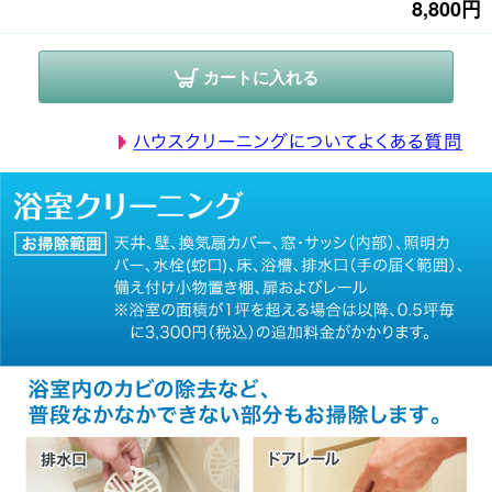
8,800円
での目安時間です。汚れ具合や作業場所の状況により前後する場合がござ
います

カートに入れる
<汚れ落ち>

変質や染色・カビ・水垢などの汚れは、劣化の程度や設置場所などの状況
により完全に落とすことができない場合がございます

<電源、水道などの使用、処理>

作業時、組合員さん宅の電源・水道・お湯・洗い場(浴室・ベランダなど)を
使用させていただきます。また作業後の汚水はその場で処理させていただ
きます

<作業後の確認・ご指摘>

1.作業後、組合員さん立ち会いのもと最終確認を行い、書類にご署名をいた
だきます。汚れの残りやキズなど気になる点がございましたら必ずその場
でご指摘ください

2.作業日から日数が経過してのご指摘の場合、クリーニング作業が原因か特
定が困難となるため、当日を含む1週間以内のご連絡をお願いします。な
お、1週間を超えてからのご指摘は再作業にかかった実費をいただく場合が
ございます

<補償>

1.作業員の責めに帰すべき事由による損害は、賠償責任保険に基づき保険会
社から受け取った金額を限度として補償いたします
