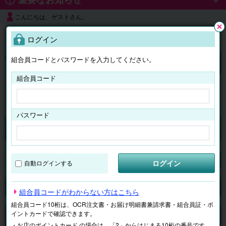
こんにちは、ゲストさん。
よくある質問
ログイン
閉じ
る
組合員コードとパスワードを入力してください。
ログイン
組合員コード
はじめての方へ
パスワード
くらしのサービス
マイページ
ログイン
自動ログインする
検索
ジャンルで探す
テーマで探す
組合員コードがわからない方はこちら
組合員コード10桁は、OCR注文書・お届け明細書兼請求書・組合員証・ポ
イントカードで確認できます。
申し訳ございません。 現在、該当商品は、お取扱いしておりません。
・お店のポイントカード の場合は、「2」からはじまる10桁の番号です。