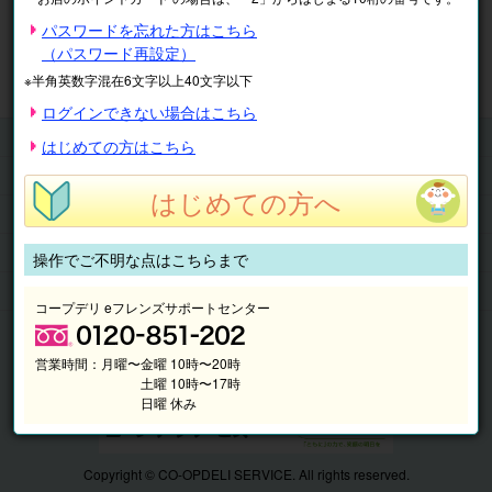
※表示価格は税込です。
パスワードを忘れた方はこちら
（パスワード再設定）
マイページ
注文履歴
会員情報
※半角英数字混在6文字以上40文字以下
抽選結果
請求内容
ログインできない場合はこちら
チケット
はじめての方はこちら
くらしのサービス
はじめての方へ
このサイトの使い方
マイページ
操作でご不明な点はこちらまで
このサイトについて
コープデリ eフレンズサポートセンター
営業時間：
月曜〜金曜 10時〜20時
土曜 10時〜17時
日曜 休み
Copyright © CO-OPDELI SERVICE. All rights reserved.