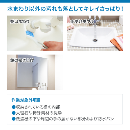
での目安時間です。汚れ具合や作業場所の状況により前後する場合がござ
います

<汚れ落ち>

変質や染色・カビ・水垢などの汚れは、劣化の程度や設置場所などの状況
により完全に落とすことができない場合がございます

<電源、水道などの使用、処理>

作業時、組合員さん宅の電源・水道・お湯・洗い場(浴室・ベランダなど)を
使用させていただきます。また作業後の汚水はその場で処理させていただ
きます

<作業後の確認・ご指摘>

1.作業後、組合員さん立ち会いのもと最終確認を行い、書類にご署名をいた
だきます。汚れの残りやキズなど気になる点がございましたら必ずその場
でご指摘ください

2.作業日から日数が経過してのご指摘の場合、クリーニング作業が原因か特
定が困難となるため、当日を含む1週間以内のご連絡をお願いします。な
お、1週間を超えてからのご指摘は再作業にかかった実費をいただく場合が
ございます

<補償>

1.作業員の責めに帰すべき事由による損害は、賠償責任保険に基づき保険会
社から受け取った金額を限度として補償いたします

2.保険適用外の場合は、ご注文いただいたクリーニング金額を上限として賠