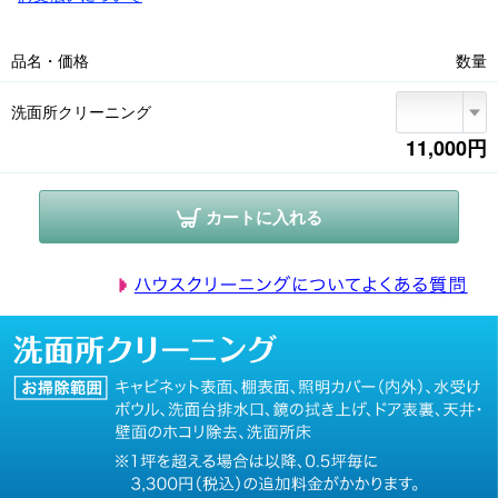
※アパートや寮など賃貸の備え付けのものは、所有者に一度ご相談ください

【対象外項目】収納されている棚の内部、大理石や特殊素材の洗浄、洗濯
機の下や周辺の手の届かない部分および防水パン

品名・価格
数量
<日程変更・キャンセル>

1.提携店からのご連絡で訪問日時が決まった時点で「お申し込み確定」とな
洗面所クリーニング
ります

2.直前の日程変更・キャンセルの場合、作業予約点数に関わらずキャンセル
11,000円
料をいただきます

●2日前まで無料/前日4,500円(税込)/当日9,000円(税込)

カートに入れる
<駐車場・駐車料金>

1.車で作業に伺いますので、駐車スペースの確保をお願いします

2.駐車スペースがない場合、有料駐車場代のご負担をお願いします。現金を
作業員にお支払いください

<事前の片付け、立ち会いのお願い>

1.貴重品、作業場所および周辺のもの(小物・家具等)は事前に片付けをお願
いします

2.作業前に組合員さん立ち会いのもと、動作確認、作業箇所の汚れ・キズ・
劣化など状態を確認します。不具合のある場合は作業をお受けできないこ
とがございます

<所要時間>

事前にご案内した所要時間は養生・分解・洗浄・組み立て・作業後確認ま