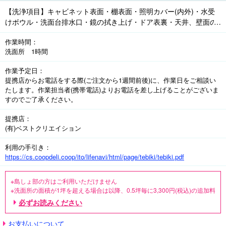
【洗浄項目】キャビネット表面・棚表面・照明カバー(内外)・水受
けボウル・洗面台排水口・鏡の拭き上げ・ドア表裏・天井、壁面の
ホコリ除去・洗面所床

作業時間
洗面所 1時間
※組合員さん宅の電源・水道・お湯・洗い場(浴室・ベランダなど)を
使用させていただき、作業後の汚水はその場で処理させていただき
作業予定日
ます
提携店からお電話をする際(ご注文から1週間前後)に、作業日をご相談い
たします。作業担当者(携帯電話)よりお電話を差し上げることがございま
すのでご了承ください。
提携店
(有)ベストクリエイション
利用の手引き
https://cs.coopdeli.coop/ito/lifenavi/html/page/tebiki/tebiki.pdf
※島しょ部の方はご利用いただけません

※洗面所の面積が1坪を超える場合は以降、0.5坪毎に3,300円(税込)の追加料
金がかかります

必ずお読みください
※店舗・事務所など業務用のものは別料金の場合がございますのでご相談く
ださい

お支払いについて