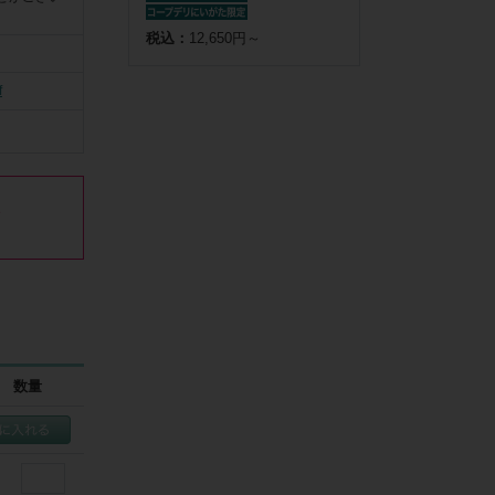
税込：
12,650円～
f


い



す

をいただき
数量
業員にお支