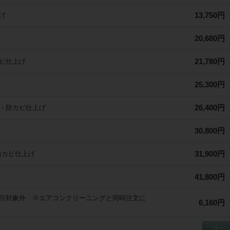
払いください

13,750円
げ
<事前の片付け、立ち会いのお願い>

1.貴重品、作業場所および周辺のもの(小物・家具等)は事前に片付けをお願いし
2.作業前に組合員さん立ち会いのもと、動作確認、作業箇所の汚れ・キズ・劣
20,680円
を確認します。不具合のある場合は作業をお受けできないことがございます

21,780円
ビ仕上げ
<所要時間>

事前にご案内した所要時間は養生・分解・洗浄・組み立て・作業後確認までの
す。汚れ具合や作業場所の状況により前後する場合がございます

25,300円
<汚れ落ち>

変質や染色・カビ・水垢などの汚れは、劣化の程度や設置場所などの状況によ
26,400円
・防カビ仕上げ
とすことができない場合がございます

30,800円
<電源、水道などの使用、処理>

作業時、組合員さん宅の電源・水道・お湯・洗い場(浴室・ベランダなど)を使
だきます。また作業後の汚水はその場で処理させていただきます

31,900円
防カビ仕上げ
<作業中の騒音>

エアコンパネル脱着時、高圧洗浄機使用時に騒音・振動が発生しますので、事
41,800円
のお知らせが必要な場合は組合員さんよりお伝えください

引対象外 ※エアコンクリーニングと同時注文に
<作業後の確認・ご指摘>

6,160円
1.作業後、組合員さん立ち会いのもと最終確認を行い、書類にご署名をいただ
れの残りやキズなど気になる点がございましたら必ずその場でご指摘ください

2.作業日から日数が経過してのご指摘の場合、クリーニング作業が原因か特定