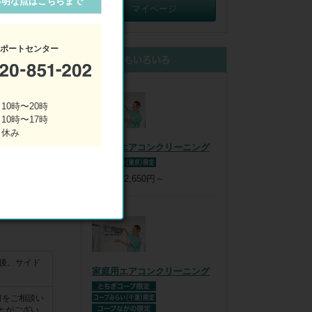
不明な点はこちらまで
ます

マイページ
引!】

サポートセンター
際に値引させ
10時〜20時
 10時〜17時
(使用条件に
 休み
家庭用エアコンクリーニング
みください

税込：
12,650円～
前後、サイド
家庭用エアコンクリーニング
日をご相談い
とがござい