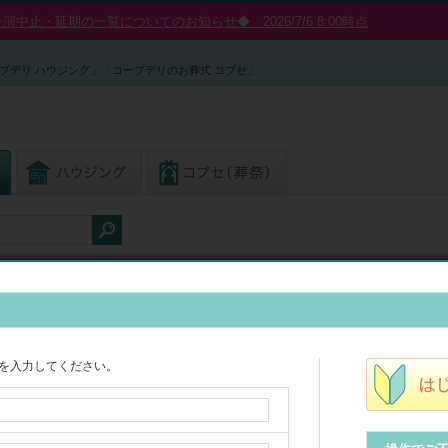
中止・延期の一覧についてのお知らせ◆ 2026/7/6 8:00時点
プデリ ハウジング」「コープデリのお葬式 コプセ」
ング
◆エアコン内のカビは冷房(結露)により発生します。吹き出し口をご確
を入力してください。
家庭用エアコンクリーニング
※「サイドファン機能付壁掛エアコン」については8/24～価格改定と