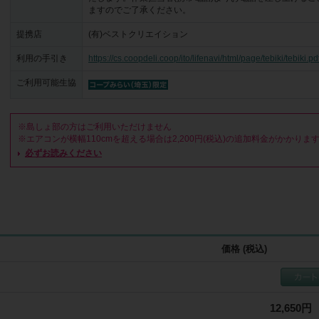
ますのでご了承ください。
提携店
(有)ベストクリエイション
利用の手引き
https://cs.coopdeli.coop/ito/lifenavi/html/page/tebiki/tebiki.pd
ご利用可能生協
※島しょ部の方はご利用いただけません

※エアコンが横幅110cmを超える場合は2,200円(税込)の追加料金がかかります
※店舗・事務所など業務用のものは別料金の場合がございますのでご相談くださ
必ずお読みください
※アパートや寮など賃貸の備え付けのものは、所有者に一度ご相談ください

【対象外項目】電装部分・ドレンパン・ドレンホース・高圧洗浄の届かない裏面
【対象外機種】ツインフロー型・シャープN-Pシリーズ、L-Pシリーズ

<日程変更・キャンセル>

1.提携店からのご連絡で訪問日時が決まった時点で「お申し込み確定」となりま
2.直前の日程変更・キャンセルの場合、作業予約台数に関わらずキャンセル料
ます

価格 (税込)
●2日前まで無料/前日4,500円(税込)/当日9,000円(税込)

<駐車場・駐車料金>

1.車で作業に伺いますので、駐車スペースの確保をお願いします

12,650円
2.駐車スペースがない場合、有料駐車場代のご負担をお願いします。現金を作