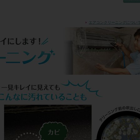
るため、当日を含む1週間以内のご連絡をお願いします。なお、1週間を超え
摘は再作業にかかった実費をいただく場合がございます

<補償>

エアコンクリーニングについ
1.作業員の責めに帰すべき事由による損害は、賠償責任保険に基づき保険会社
った金額を限度として補償いたします

2.保険適用外の場合は、ご注文いただいたクリーニング金額を上限として賠償
し、クリーニング代金の請求はいたしません

<作業をお断りする場合>

1.機種や製造年度(8～10年経過)、メーカー都合により部品供給が終了している
2.設置場所が吹き抜けなど高い位置にある場合

3.設置環境が、京壁、珪藻土などの塗り壁や特殊なクロスの場合

4.エアコン下にピアノや電化製品、美術品、戸棚や書籍などの家財がある場合

5.(エアコン室外機)経年劣化がみられる場合、吊下げ設置や床材に吸収性の高
ってある場合

※以上の状態・環境において清掃作業をご依頼される場合、内容をご確認のう
サインをいただいてからの作業となります。なお組合員さんがご了承されても
判断により作業をお断りする場合がございます