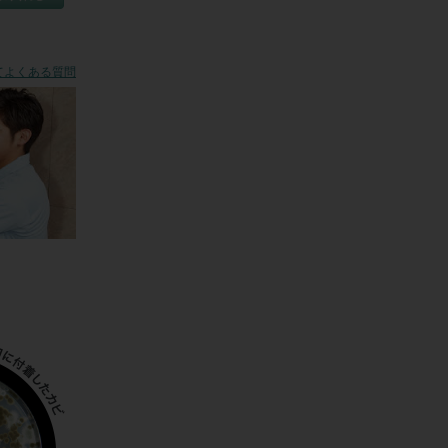
てからのご指
てよくある質問
から受け取
するものと
場合

いタイルが貼
え承諾書に
、提携店の