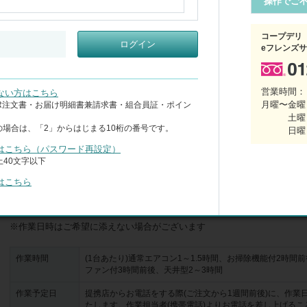
操作でご
※この時期は混み合うため、作業日・時間がご希望にそえない場合がござい
【2台申し込みで1台あたり1,100円引、3台以上申し込みで1台あたり2,200円
コープデリ
ログイン
※エアコンの種類を問わず、それぞれ1台目から値引価格が適用されます

eフレンズ
※同日同一世帯の作業が対象

※システムの都合上カートには値引前の価格が表示されますが、ご請求の
ていただきます

営業時間：
ない方はこちら
月曜〜金曜 
CR注文書・お届け明細書兼請求書・組合員証・ポイン
●抗菌・防カビ仕上げ●

土曜
植物由来の成分を配合した抗菌・防カビ剤スプレー仕上げ。効果は約3カ月
の場合は、「2」からはじまる10桁の番号です。
日曜
より異なる)

※作業時は室内換気を行い小さなお子様やペットの入室をお断りします

はこちら（パスワード再設定）
40文字以下
<オプション>※各種値引対象外、エアコンクリーニングと同時にお申し込
はこちら
●エアコン室外機クリーニング(作業時間:1台あたり30～40分)

洗浄後の汚水はベランダ排水もしくは地所浸透となります

作業時間
(1台あたり)通常エアコン1～1.5時間、お掃除機能付2時間
ファン付3時間前後、天井型2～3時間
作業予定日
提携店からお電話をする際(ご注文から1週間前後)に、作業
たします。作業担当者(携帯電話)よりお電話を差し上げるこ