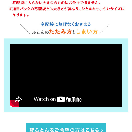
ミングも遅らせることができ、環境にも優しい技術です。

1.シルク・麻・毛皮・皮革製品等受付できない製品もあります。

2.ふとん生地の中には色落ちするものがあります。多少のにじみ、色あせ、
縮みはご容赦ください。

3.生地自体の黄ばみ(変色)、カビや古いシミ、汚れは取りきれません。

4.生地の状態によっては破れが発生したり、ほころび、擦り切れが大きくな
ることがあります。

5.キルトを圧着したタイプ(ノンキルト)の羽毛ふとんはキルトがはがれる恐
れがある為洗えない場合があります。

6.洗ったふとんが届きましたらすぐに包装のビニール袋から取り出してくだ
さい。

7.賠償に関わる場合、全国クリーニング環境衛生同業組合連合会の「クリー
ニング事故賠償基準」に準じます。

8.ノロウイルス等の感染症で使用したふとんはお受けできません。

9.ムートン・玄関マットは別途お見積もりとなりますので、お問い合わせく
ださい。お見積もり品のみで、丸洗い料金合計1万円(税込)未満(オプショ
ン、リピート割を除く)の場合は、送料4,400円(税込)がかかります。