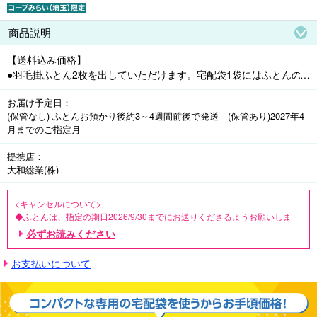
商品説明
【送料込み価格】

●羽毛掛ふとん2枚を出していただけます。宅配袋1袋にはふとんの
厚みによりシングル2枚からセミダブル2枚程度が入ります。

お届け予定日
●羽毛充填量が0.8kg以下の肌掛ふとんは、2点で1枚分としてお出し
(保管なし) ふとんお預かり後約3～4週間前後で発送 (保管あり)2027年4
いただけます。例)羽毛掛ふとん1点+羽毛肌掛ふとん2点(1枚分)

月までのご指定月
●「通常パックの宅配袋で送られた場合」は「通常パック」の料金を
請求させていただきます。

提携店
※宅配袋は「羽毛掛ふとん専用袋」となります。1パックの注文につ
大和総業(株)
き宅配袋は1袋となります。

※宅配袋のサイズ:155サイズ(横70㎝×奥行50㎝×高さ35㎝ )色はグリ
<キャンセルについて>

ーンとなります。

◆ふとんは、指定の期日2026/9/30までにお送りくださるようお願いしま
※「羽毛以外のふとんが入っていた場合」「規定の枚数以上のふとん
す。

必ずお読みください
が入っていた場合」は「通常パック」の料金を請求させていただき
◆「丸洗いご注文翌日以降にキャンセルした場合」や「指定の期日までに
ます。

ふとんをお送りいただけない場合」はキャンセル扱いとなり、1パックの注
お支払いについて
※宅配袋に入らない大きさのふとんはお受けできません。

文につきキャンセル料1,380円(税込)(リピート割適用の方はキャンセル料83
0円(税込))をご請求させていただきます。

※島しょ部の方はご利用いただけません。

◆全品防ダニ・抗菌・抗ウイルス加工付き!※防ダニ加工の薬剤はダ
ニの侵入を防ぐもので殺虫剤ではありません。