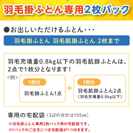
<オプション>　※オプションのみのご注文はできません。丸洗いと合わせて
ご注文をお願いします。

【羽毛掛ふとん限定 収納ケースでお届け】丸洗いする羽毛掛ふとんの枚数
だけご利用可能です。ケース1枚に入る羽毛掛ふとんは1枚です。希望され
るふとんは、回収セット同封のお申し込みカルテにてご記入ください。注
文後の数量変更もお申し込みカルテで可能です。収納ケースのみの注文は
できません。敷ふとんは収納できません。

【保管】お届け時期は2027年4月までのご指定月の上旬・中旬・下旬から
選べます。

　　　　ご注文後に書類が届きますので、返却時期をご記入のうえ、ふと
んと一緒にお送りください。

　　　　お届け日の指定や返却時期を早めることはできません。貸ふとん
との併用はできません。一部のみの保管および返却はできません。

【羽毛ダメージケア加工】※保管と合わせてご注文ください。

・羽毛ふとん限定のオプションで作業時間を要するため「保管」と一緒に
ご注文をお願いします。

・羽毛は長年の使用でつぶれ・へたり(劣化)が発生して「保温・保湿性」
「軽やかさ」が失われます。

・「アンチエイジングPLUS+」は肌にやさしい化粧品原料のNanoタンパク
を羽毛の表面ではなく、内部に浸透させて 羽毛本来の「暖かさ」「寿命」
を延ばすことが期待できる新しい技術です。使用する原料はラクナ油脂(株)
製の「アンチエイジングPLUS+」です。

・ベストな状態を維持するので、ふとんの寿命を延ばすことで廃棄のタイ