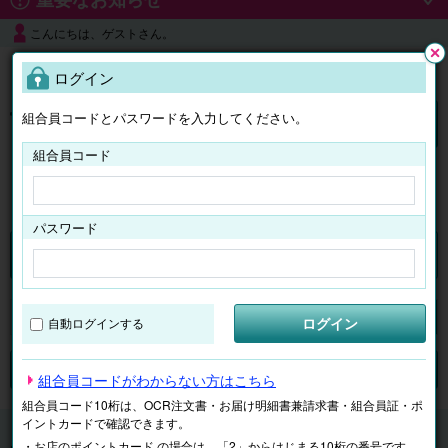
こんにちは、ゲストさん。
よくある質問
ログイン
閉じ
る
組合員コードとパスワードを入力してください。
ログイン
組合員コード
はじめての方へ
パスワード
くらしのサービス
マイページ
ログイン
自動ログインする
検索
ジャンルで探す
テーマで探す
組合員コードがわからない方はこちら
組合員コード10桁は、OCR注文書・お届け明細書兼請求書・組合員証・ポ
イントカードで確認できます。
くらしのサービス
新成人におすすめ
手仕上げ印章 認
・お店のポイントカード の場合は、「2」からはじまる10桁の番号です。