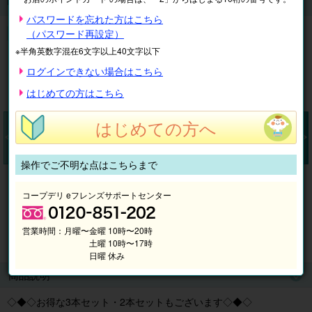
印 (10.5mm丸)
パスワードを忘れた方はこちら
手仕上げ印章 認印 (10.5mm丸)
（パスワード再設定）
※半角英数字混在6文字以上40文字以下
ログインできない場合はこちら
はじめての方はこちら
はじめての方へ
操作でご不明な点はこちらまで
Pr
N
ev
ex
コープデリ eフレンズサポートセンター
io
t
us
営業時間：
月曜〜金曜 10時〜20時
(商品イメージ) 6種類からお選びいただけます
土曜 10時〜17時
日曜 休み
商品説明
◇◆◇お得な3本セット・2本セットもございます◇◆◇
