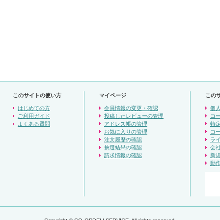
このサイトの使い方
マイページ
この
はじめての方
会員情報の変更・確認
個
ご利用ガイド
投稿したレビューの管理
コ
よくある質問
アドレス帳の管理
特
お気に入りの管理
コ
注文履歴の確認
ラ
抽選結果の確認
会
請求情報の確認
新
動