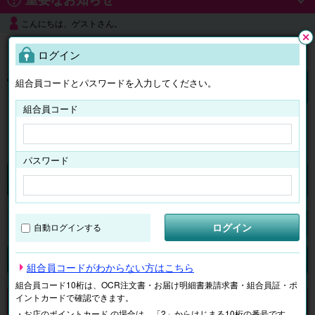
こんにちは、ゲストさん。
よくある質問
ログイン
閉じ
る
組合員コードとパスワードを入力してください。
ログイン
組合員コード
はじめての方へ
パスワード
くらしのサービス
マイページ
ログイン
自動ログインする
検索
ジャンルで探す
テーマで探す
組合員コードがわからない方はこちら
組合員コード10桁は、OCR注文書・お届け明細書兼請求書・組合員証・ポ
イントカードで確認できます。
申し訳ございません。 現在、該当商品は、お取扱いしておりません。
・お店のポイントカード の場合は、「2」からはじまる10桁の番号です。