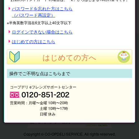
※表示価格は税込です。
パスワードを忘れた方はこちら
（パスワード再設定）
マイページ
注文履歴
会員情報
※半角英数字混在6文字以上40文字以下
抽選結果
請求内容
ログインできない場合はこちら
チケット
はじめての方はこちら
くらしのサービス
はじめての方へ
このサイトの使い方
マイページ
操作でご不明な点はこちらまで
このサイトについて
コープデリ eフレンズサポートセンター
営業時間：
月曜〜金曜 10時〜20時
土曜 10時〜17時
日曜 休み
Copyright © CO-OPDELI SERVICE. All rights reserved.