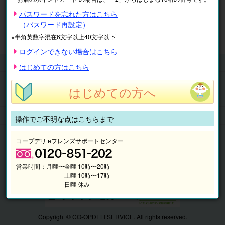
※表示価格は税込です。
パスワードを忘れた方はこちら
（パスワード再設定）
マイページ
注文履歴
会員情報
※半角英数字混在6文字以上40文字以下
抽選結果
請求内容
ログインできない場合はこちら
チケット
はじめての方はこちら
くらしのサービス
はじめての方へ
このサイトの使い方
マイページ
操作でご不明な点はこちらまで
このサイトについて
コープデリ eフレンズサポートセンター
営業時間：
月曜〜金曜 10時〜20時
土曜 10時〜17時
日曜 休み
Copyright © CO-OPDELI SERVICE. All rights reserved.