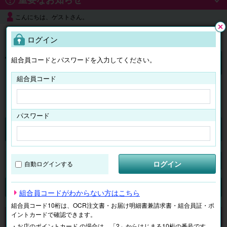
こんにちは、ゲストさん。
よくある質問
ログイン
閉じ
る
組合員コードとパスワードを入力してください。
ログイン
組合員コード
はじめての方へ
パスワード
くらしのサービス
マイページ
ログイン
自動ログインする
検索
ジャンルで探す
テーマで探す
組合員コードがわからない方はこちら
組合員コード10桁は、OCR注文書・お届け明細書兼請求書・組合員証・ポ
イントカードで確認できます。
申し訳ございません。 現在、該当商品は、お取扱いしておりません。
・お店のポイントカード の場合は、「2」からはじまる10桁の番号です。