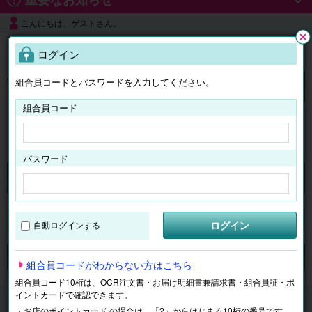
こんにちは、ゲストさん。
よくある質問
ログイン
閉じ
る
組合員コードとパスワードを入力してください。
ログイン
組合員コード
はじめての方へ
パスワード
くらしのサービス
マイページ
ログイン
自動ログインする
検索
ジャンルで探す
テーマで探す
組合員コードがわからない方はこちら
組合員コード10桁は、OCR注文書・お届け明細書兼請求書・組合員証・ポ
イントカードで確認できます。
くらしのサービス
浴室クリーニング
・お店のポイントカード の場合は、「2」からはじまる10桁の番号です。