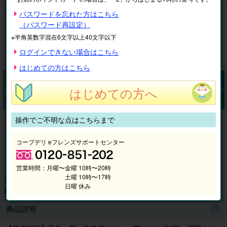
浴室クリーニング
パスワードを忘れた方はこちら
（パスワード再設定）
※半角英数字混在6文字以上40文字以下
ログインできない場合はこちら
はじめての方はこちら
はじめての方へ
Pr
N
操作でご不明な点はこちらまで
ev
ex
io
t
コープデリ eフレンズサポートセンター
us
営業時間：
月曜〜金曜 10時〜20時
土曜 10時〜17時
日曜 休み
商品説明