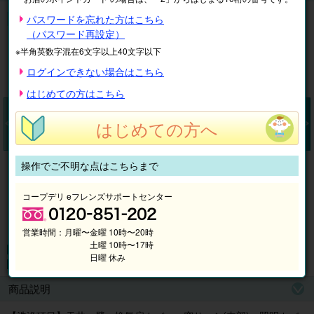
浴室クリーニング
パスワードを忘れた方はこちら
（パスワード再設定）
※半角英数字混在6文字以上40文字以下
ログインできない場合はこちら
はじめての方はこちら
はじめての方へ
Pr
N
操作でご不明な点はこちらまで
ev
ex
io
t
コープデリ eフレンズサポートセンター
us
営業時間：
月曜〜金曜 10時〜20時
土曜 10時〜17時
日曜 休み
商品説明