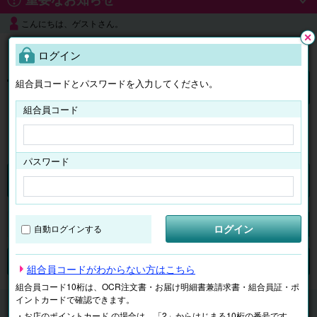
こんにちは、ゲストさん。
よくある質問
ログイン
閉じ
る
組合員コードとパスワードを入力してください。
ログイン
組合員コード
はじめての方へ
パスワード
くらしのサービス
マイページ
ログイン
自動ログインする
検索
ジャンルで探す
テーマで探す
組合員コードがわからない方はこちら
組合員コード10桁は、OCR注文書・お届け明細書兼請求書・組合員証・ポ
イントカードで確認できます。
くらしのサービス
浴室クリーニング
・お店のポイントカード の場合は、「2」からはじまる10桁の番号です。