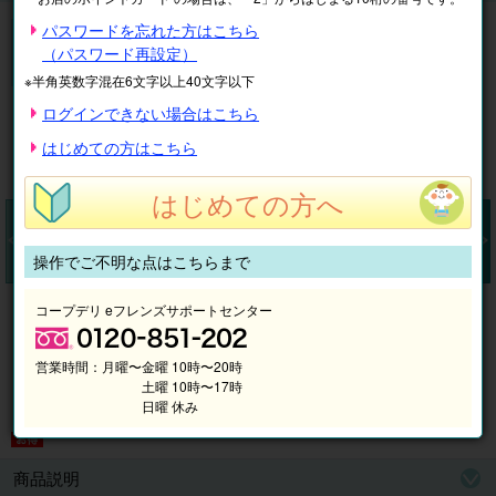
宅配包丁研ぎサービス「ポチスパ」
パスワードを忘れた方はこちら
（パスワード再設定）
包丁職人があなたの包丁をスパッとした切れ味に研いでお届けしま
す♪
※半角英数字混在6文字以上40文字以下
ログインできない場合はこちら
はじめての方はこちら
はじめての方へ
操作でご不明な点はこちらまで
Pr
N
コープデリ eフレンズサポートセンター
ev
ex
io
t
us
営業時間：
月曜〜金曜 10時〜20時
土曜 10時〜17時
日曜 休み
商品説明