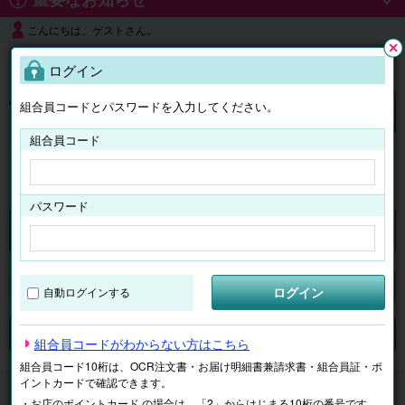
こんにちは、ゲストさん。
よくある質問
ログイン
閉じ
る
組合員コードとパスワードを入力してください。
ログイン
組合員コード
はじめての方へ
パスワード
くらしのサービス
マイページ
ログイン
自動ログインする
検索
ジャンルで探す
テーマで探す
組合員コードがわからない方はこちら
組合員コード10桁は、OCR注文書・お届け明細書兼請求書・組合員証・ポ
イントカードで確認できます。
くらしのサービス
宅配包丁研ぎサービス「ポチスパ」
・お店のポイントカード の場合は、「2」からはじまる10桁の番号です。