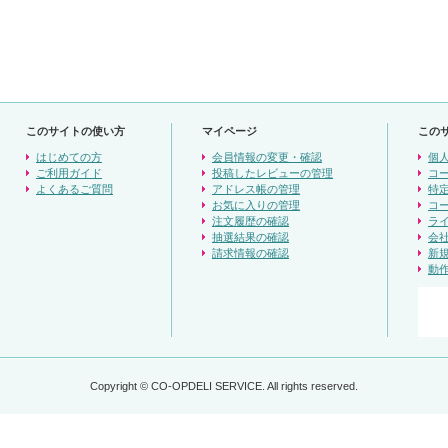
このサイトの使い方
マイページ
この
はじめての方
会員情報の変更・確認
個
ご利用ガイド
投稿したレビューの管理
コ
よくあるご質問
アドレス帳の管理
特
お気に入りの管理
コ
注文履歴の確認
ラ
抽選結果の確認
会
請求情報の確認
新
動
Copyright © CO-OPDELI SERVICE. All rights reserved.