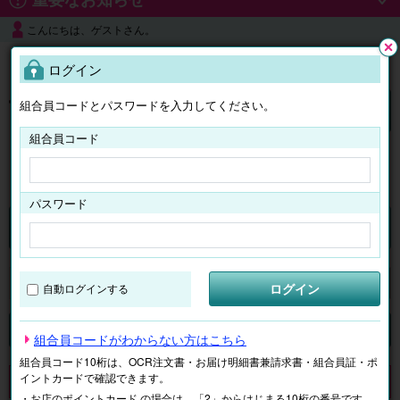
こんにちは、ゲストさん。
よくある質問
ログイン
閉じ
る
組合員コードとパスワードを入力してください。
ログイン
組合員コード
はじめての方へ
パスワード
チケット
マイページ
ログイン
自動ログインする
検索
場所で探す
ジャンルで探す
テーマで探す
組合員コードがわからない方はこちら
組合員コード10桁は、OCR注文書・お届け明細書兼請求書・組合員証・ポ
イントカードで確認できます。
申し訳ございません。 現在、該当商品は、お取扱いしておりません。
・お店のポイントカード の場合は、「2」からはじまる10桁の番号です。