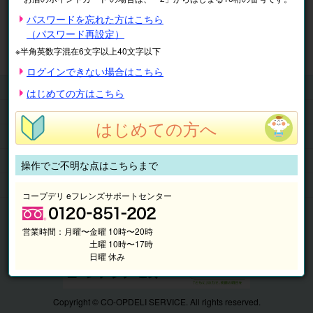
※表示価格は税込です。
パスワードを忘れた方はこちら
（パスワード再設定）
マイページ
注文履歴
会員情報
※半角英数字混在6文字以上40文字以下
抽選結果
請求内容
ログインできない場合はこちら
チケット
はじめての方はこちら
くらしのサービス
はじめての方へ
このサイトの使い方
マイページ
操作でご不明な点はこちらまで
このサイトについて
コープデリ eフレンズサポートセンター
営業時間：
月曜〜金曜 10時〜20時
土曜 10時〜17時
日曜 休み
Copyright © CO-OPDELI SERVICE. All rights reserved.