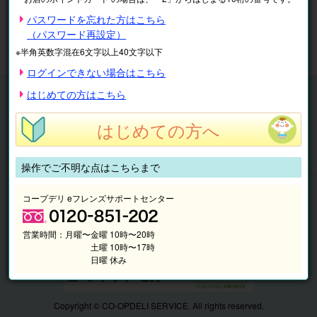
※表示価格は税込です。
パスワードを忘れた方はこちら
（パスワード再設定）
マイページ
注文履歴
会員情報
※半角英数字混在6文字以上40文字以下
抽選結果
請求内容
ログインできない場合はこちら
チケット
はじめての方はこちら
くらしのサービス
はじめての方へ
このサイトの使い方
マイページ
操作でご不明な点はこちらまで
このサイトについて
コープデリ eフレンズサポートセンター
営業時間：
月曜〜金曜 10時〜20時
土曜 10時〜17時
日曜 休み
Copyright © CO-OPDELI SERVICE. All rights reserved.