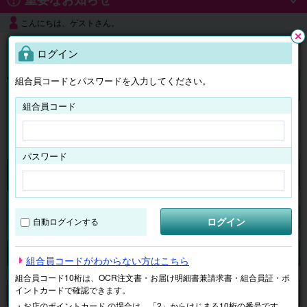
こんにちは、ゲストさん。
よくある質問
ログイン
閉じ
る
組合員コードとパスワードを入力してください。
ログイン
組合員コード
はじめての方へ
パスワード
チケット
マイページ
ログイン
自動ログインする
検索
場所で探す
ジャンルで探す
テーマで探す
組合員コードがわからない方はこちら
組合員コード10桁は、OCR注文書・お届け明細書兼請求書・組合員証・ポ
イントカードで確認できます。
申し訳ございません。 現在、該当商品は、お取扱いしておりません。
・お店のポイントカード の場合は、「2」からはじまる10桁の番号です。