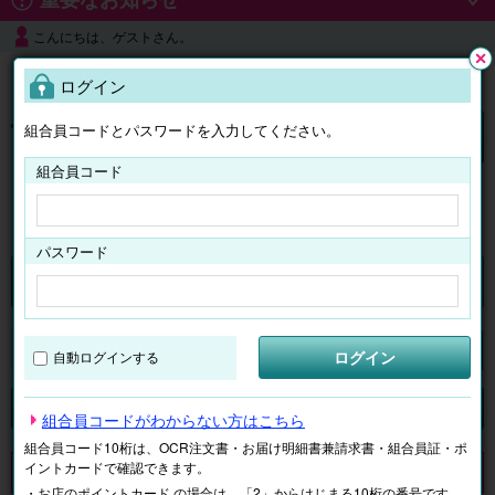
こんにちは、ゲストさん。
よくある質問
ログイン
閉じ
る
組合員コードとパスワードを入力してください。
ログイン
組合員コード
はじめての方へ
パスワード
チケット
マイページ
ログイン
自動ログインする
検索
場所で探す
ジャンルで探す
テーマで探す
組合員コードがわからない方はこちら
組合員コード10桁は、OCR注文書・お届け明細書兼請求書・組合員証・ポ
イントカードで確認できます。
申し訳ございません。 現在、該当商品は、お取扱いしておりません。
・お店のポイントカード の場合は、「2」からはじまる10桁の番号です。