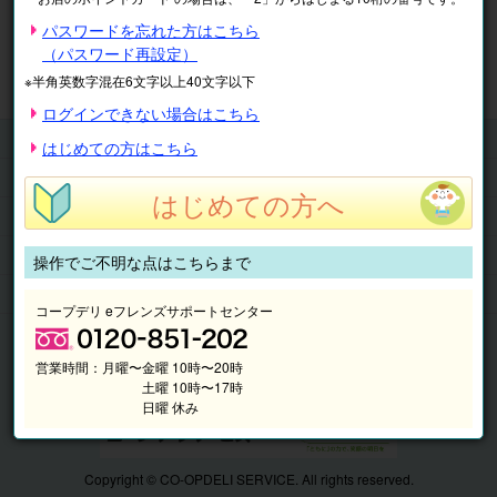
※表示価格は税込です。
パスワードを忘れた方はこちら
（パスワード再設定）
マイページ
注文履歴
会員情報
※半角英数字混在6文字以上40文字以下
抽選結果
請求内容
ログインできない場合はこちら
チケット
はじめての方はこちら
くらしのサービス
はじめての方へ
このサイトの使い方
マイページ
操作でご不明な点はこちらまで
このサイトについて
コープデリ eフレンズサポートセンター
営業時間：
月曜〜金曜 10時〜20時
土曜 10時〜17時
日曜 休み
Copyright © CO-OPDELI SERVICE. All rights reserved.