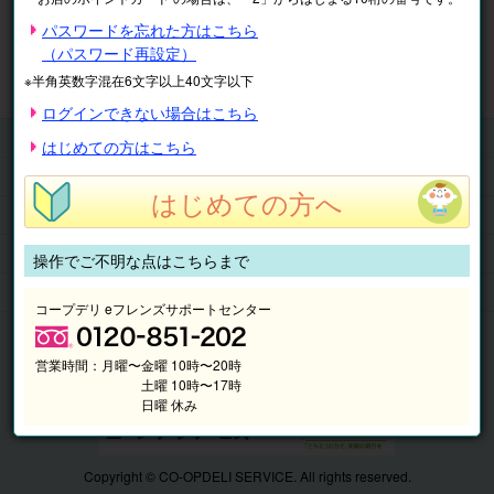
※表示価格は税込です。
パスワードを忘れた方はこちら
（パスワード再設定）
マイページ
注文履歴
会員情報
※半角英数字混在6文字以上40文字以下
抽選結果
請求内容
ログインできない場合はこちら
チケット
はじめての方はこちら
くらしのサービス
はじめての方へ
このサイトの使い方
マイページ
操作でご不明な点はこちらまで
このサイトについて
コープデリ eフレンズサポートセンター
営業時間：
月曜〜金曜 10時〜20時
土曜 10時〜17時
日曜 休み
Copyright © CO-OPDELI SERVICE. All rights reserved.