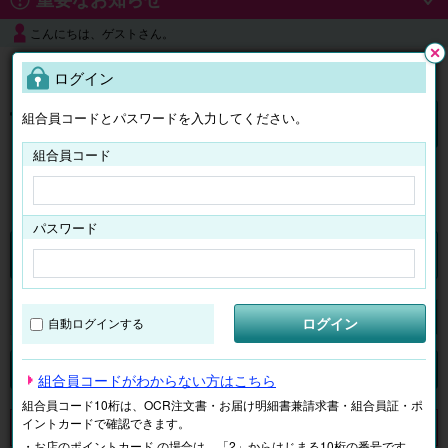
こんにちは、ゲストさん。
よくある質問
ログイン
閉じ
る
組合員コードとパスワードを入力してください。
ログイン
組合員コード
はじめての方へ
パスワード
チケット
マイページ
ログイン
自動ログインする
検索
場所で探す
ジャンルで探す
テーマで探す
組合員コードがわからない方はこちら
組合員コード10桁は、OCR注文書・お届け明細書兼請求書・組合員証・ポ
イントカードで確認できます。
申し訳ございません。 現在、該当商品は、お取扱いしておりません。
・お店のポイントカード の場合は、「2」からはじまる10桁の番号です。