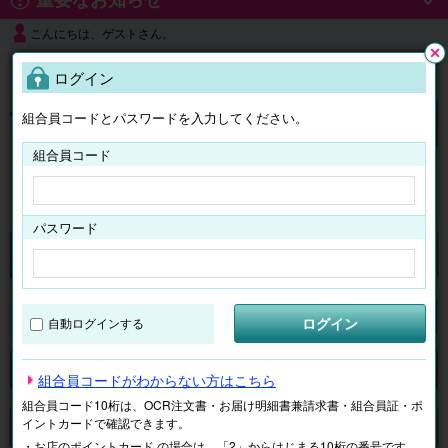
こんにちは、ゲストさん。
よくある質問
ログイン
閉じ
る
組合員コードとパスワードを入力してください。
ログイン
組合員コード
はじめての方へ
パスワード
チケット
マイページ
ログイン
自動ログインする
検索
場所で探す
ジャンルで探す
テーマで探す
組合員コードがわからない方はこちら
組合員コード10桁は、OCR注文書・お届け明細書兼請求書・組合員証・ポ
イントカードで確認できます。
申し訳ございません。 現在、該当商品は、お取扱いしておりません。
・お店のポイントカード の場合は、「2」からはじまる10桁の番号です。