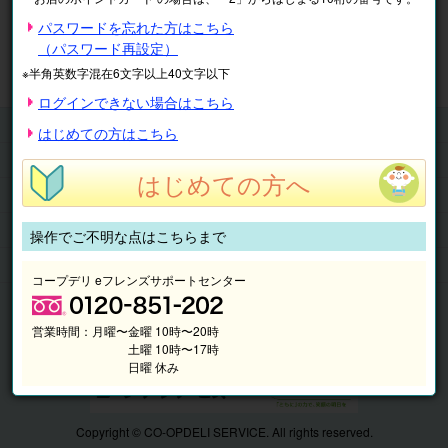
※表示価格は税込です。
パスワードを忘れた方はこちら
（パスワード再設定）
マイページ
注文履歴
会員情報
※半角英数字混在6文字以上40文字以下
抽選結果
請求内容
ログインできない場合はこちら
チケット
はじめての方はこちら
くらしのサービス
はじめての方へ
このサイトの使い方
マイページ
操作でご不明な点はこちらまで
このサイトについて
コープデリ eフレンズサポートセンター
営業時間：
月曜〜金曜 10時〜20時
土曜 10時〜17時
日曜 休み
Copyright © CO-OPDELI SERVICE. All rights reserved.