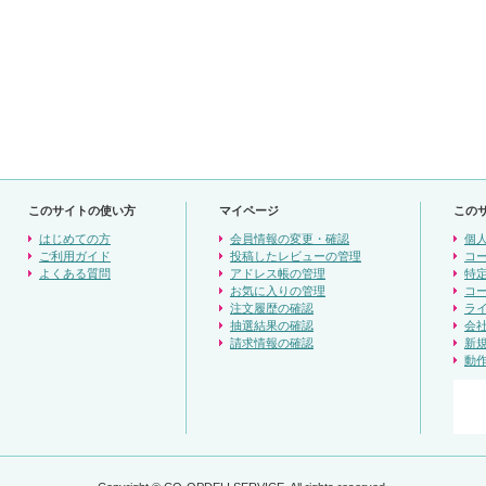
このサイトの使い方
マイページ
この
はじめての方
会員情報の変更・確認
個
ご利用ガイド
投稿したレビューの管理
コ
よくある質問
アドレス帳の管理
特
お気に入りの管理
コ
注文履歴の確認
ラ
抽選結果の確認
会
請求情報の確認
新
動