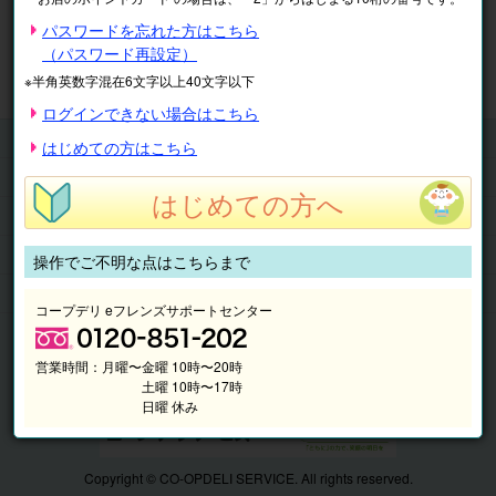
※表示価格は税込です。
パスワードを忘れた方はこちら
（パスワード再設定）
マイページ
注文履歴
会員情報
※半角英数字混在6文字以上40文字以下
抽選結果
請求内容
ログインできない場合はこちら
チケット
はじめての方はこちら
くらしのサービス
はじめての方へ
このサイトの使い方
マイページ
操作でご不明な点はこちらまで
このサイトについて
コープデリ eフレンズサポートセンター
営業時間：
月曜〜金曜 10時〜20時
土曜 10時〜17時
日曜 休み
Copyright © CO-OPDELI SERVICE. All rights reserved.