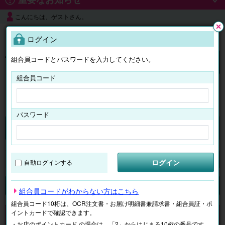
こんにちは、ゲストさん。
よくある質問
ログイン
閉じ
る
組合員コードとパスワードを入力してください。
ログイン
組合員コード
はじめての方へ
パスワード
チケット
マイページ
ログイン
自動ログインする
検索
場所で探す
ジャンルで探す
テーマで探す
組合員コードがわからない方はこちら
組合員コード10桁は、OCR注文書・お届け明細書兼請求書・組合員証・ポ
イントカードで確認できます。
申し訳ございません。 現在、該当商品は、お取扱いしておりません。
・お店のポイントカード の場合は、「2」からはじまる10桁の番号です。