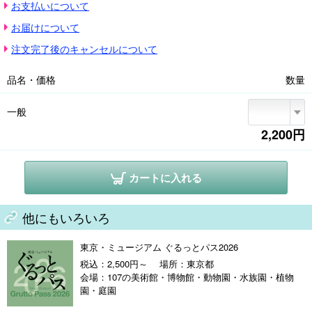
お支払いについて
※障害者手帳ご持参の方(付添の方1名を含む)は入場無料

※7月29日(水)～31日(金)は高校生無料観覧日(学生証の提示が必要)

お届けについて
※会場の混雑状況によっては入場までお待ちいただく場合がございます。

※最新の情報は展覧会公式サイトをご確認ください。

注文完了後のキャンセルについて
※展覧会に関するお問い合わせ050-5541-8600(ハローダイヤル)
品名・価格
数量
一般
2,200円
カートに入れる
他にもいろいろ
東京・ミュージアム ぐるっとパス2026
税込：2,500円～
場所：東京都
会場：107の美術館・博物館・動物園・水族園・植物
園・庭園