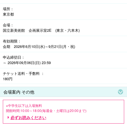
統的な仕立てと遊び心あふれる色使いで知られる英国人デザイナ
場所
ー、ポール・スミスが会場のレイアウトを考案します。

東京都
「青の時代」の《男の肖像》や《アルルカンに扮したパウロ》など
約80点を緩やかな時系列で紹介します。

会場
国立新美術館 企画展示室2E (東京・六本木)
【当日券価格】一般2,400円
有効期限
会期 2026年6月10日(水)～9月21日(月・祝)
申込締切日
～ 2026年09月06日(日) 23:59
チケット送料・手数料
180円
会場案内 その他
※中学生以下は入場無料

開館時間:10:00～18:00(毎週金・土曜日は20:00まで)

※入場は閉館の30分前まで

必ずお読みください
休館日:毎週火曜日 ※ただし8月11日(火・祝)は開館、8月12日(水)は休館

※コープデリ チケットでは一般券のみの取り扱いとなります。
