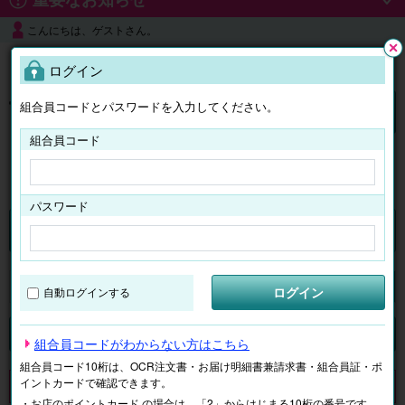
こんにちは、ゲストさん。
よくある質問
ログイン
閉じ
る
組合員コードとパスワードを入力してください。
ログイン
組合員コード
はじめての方へ
パスワード
チケット
マイページ
ログイン
自動ログインする
検索
場所で探す
ジャンルで探す
テーマで探す
組合員コードがわからない方はこちら
組合員コード10桁は、OCR注文書・お届け明細書兼請求書・組合員証・ポ
イントカードで確認できます。
申し訳ございません。 現在、該当商品は、お取扱いしておりません。
・お店のポイントカード の場合は、「2」からはじまる10桁の番号です。