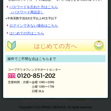
※表示価格は税込です。
パスワードを忘れた方はこちら
（パスワード再設定）
マイページ
注文履歴
会員情報
※半角英数字混在6文字以上40文字以下
抽選結果
請求内容
ログインできない場合はこちら
チケット
はじめての方はこちら
くらしのサービス
はじめての方へ
このサイトの使い方
マイページ
操作でご不明な点はこちらまで
このサイトについて
コープデリ eフレンズサポートセンター
営業時間：
月曜〜金曜 10時〜20時
土曜 10時〜17時
日曜 休み
Copyright © CO-OPDELI SERVICE. All rights reserved.