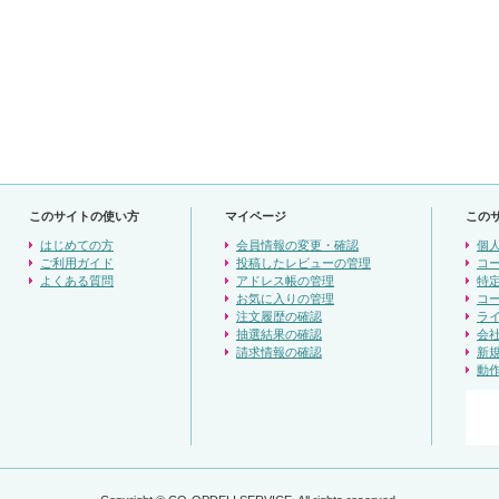
このサイトの使い方
マイページ
この
はじめての方
会員情報の変更・確認
個
ご利用ガイド
投稿したレビューの管理
コ
よくある質問
アドレス帳の管理
特
お気に入りの管理
コ
注文履歴の確認
ラ
抽選結果の確認
会
請求情報の確認
新
動