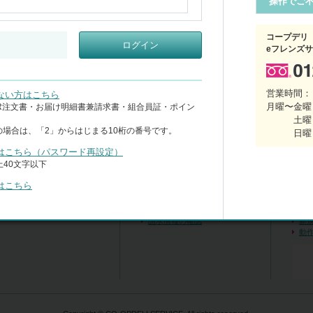
操作でご
コープデリ
ログイン
eフレンズ
営業時間：
ない方はこちら
月曜〜金曜 
CR注文書・お届け明細書兼請求書・組合員証・ポイン
土曜
の場合は、「2」からはじまる10桁の番号です。
日曜
このサイトの使い方
マイページ
この
はこちら（パスワード再設定）
はじめての方
会員情報の変更・確認
個
40文字以下
ご利用ガイド
投稿したレビューの管理
コ
よくある質問
アドレス帳の管理
特
はこちら
お気に入りの管理
コ
注文履歴の確認
ラ
抽選結果の確認
会
請求情報の確認
新
動