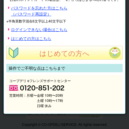
※表示価格は税込です。
パスワードを忘れた方はこちら
（パスワード再設定）
マイページ
注文履歴
会員情報
※半角英数字混在6文字以上40文字以下
抽選結果
請求内容
ログインできない場合はこちら
チケット
はじめての方はこちら
くらしのサービス
はじめての方へ
このサイトの使い方
マイページ
操作でご不明な点はこちらまで
このサイトについて
コープデリ eフレンズサポートセンター
営業時間：
月曜〜金曜 10時〜20時
土曜 10時〜17時
日曜 休み
Copyright © CO-OPDELI SERVICE. All rights reserved.