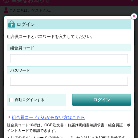
こんにちは、ゲストさん。
よくある質問
ログイン
閉じ
る
組合員コードとパスワードを入力してください。
ログイン
組合員コード
はじめての方へ
パスワード
チケット
マイページ
ログイン
自動ログインする
検索
場所で探す
ジャンルで探す
テーマで探す
組合員コードがわからない方はこちら
組合員コード10桁は、OCR注文書・お届け明細書兼請求書・組合員証・ポ
イントカードで確認できます。
申し訳ございません。 現在、該当商品は、お取扱いしておりません。
・お店のポイントカード の場合は、「2」からはじまる10桁の番号です。