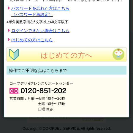
※表示価格は税込です。
パスワードを忘れた方はこちら
（パスワード再設定）
マイページ
注文履歴
会員情報
※半角英数字混在6文字以上40文字以下
抽選結果
請求内容
ログインできない場合はこちら
チケット
はじめての方はこちら
くらしのサービス
はじめての方へ
このサイトの使い方
マイページ
操作でご不明な点はこちらまで
このサイトについて
コープデリ eフレンズサポートセンター
営業時間：
月曜〜金曜 10時〜20時
土曜 10時〜17時
日曜 休み
Copyright © CO-OPDELI SERVICE. All rights reserved.