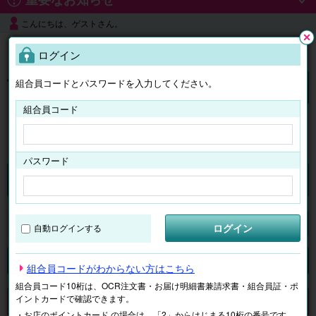
こんにちは、ゲストさん。
よくある質問
ログイン
閉じ
る
組合員コードとパスワードを入力してください。
ログイン
組合員コード
はじめての方へ
パスワード
チケット
マイページ
ログイン
自動ログインする
検索
場所で探す
ジャンルで探す
テーマで探す
組合員コードがわからない方はこちら
組合員コード10桁は、OCR注文書・お届け明細書兼請求書・組合員証・ポ
イントカードで確認できます。
申し訳ございません。 現在、該当商品は、お取扱いしておりません。
・お店のポイントカード の場合は、「2」からはじまる10桁の番号です。