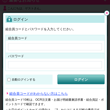
こんにちは、ゲストさん。
よくある質問
ログイン
閉じ
る
組合員コードとパスワードを入力してください。
ログイン
組合員コード
はじめての方へ
パスワード
チケット
マイページ
ログイン
自動ログインする
検索
場所で探す
ジャンルで探す
テーマで探す
組合員コードがわからない方はこちら
組合員コード10桁は、OCR注文書・お届け明細書兼請求書・組合員証・ポ
イントカードで確認できます。
申し訳ございません。 現在、該当商品は、お取扱いしておりません。
・お店のポイントカード の場合は、「2」からはじまる10桁の番号です。