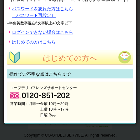
※表示価格は税込です。
パスワードを忘れた方はこちら
（パスワード再設定）
マイページ
注文履歴
会員情報
※半角英数字混在6文字以上40文字以下
抽選結果
請求内容
ログインできない場合はこちら
チケット
はじめての方はこちら
くらしのサービス
はじめての方へ
このサイトの使い方
マイページ
操作でご不明な点はこちらまで
このサイトについて
コープデリ eフレンズサポートセンター
営業時間：
月曜〜金曜 10時〜20時
土曜 10時〜17時
日曜 休み
Copyright © CO-OPDELI SERVICE. All rights reserved.