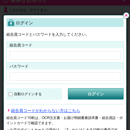
こんにちは、ゲストさん。
よくある質問
ログイン
閉じ
る
組合員コードとパスワードを入力してください。
ログイン
組合員コード
はじめての方へ
パスワード
チケット
マイページ
ログイン
自動ログインする
検索
場所で探す
ジャンルで探す
テーマで探す
組合員コードがわからない方はこちら
組合員コード10桁は、OCR注文書・お届け明細書兼請求書・組合員証・ポ
イントカードで確認できます。
申し訳ございません。 現在、該当商品は、お取扱いしておりません。
・お店のポイントカード の場合は、「2」からはじまる10桁の番号です。