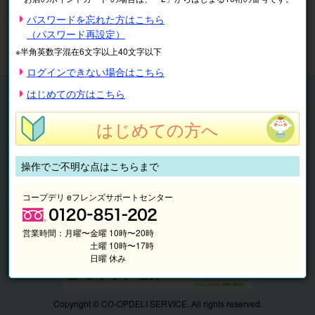
※表示価格は税込です。
パスワードを忘れた方はこちら
（パスワード再設定）
マイページ
注文履歴
会員情報
※半角英数字混在6文字以上40文字以下
抽選結果
請求内容
ログインできない場合はこちら
チケット
はじめての方はこちら
くらしのサービス
はじめての方へ
このサイトの使い方
マイページ
操作でご不明な点はこちらまで
このサイトについて
コープデリ eフレンズサポートセンター
営業時間：
月曜〜金曜 10時〜20時
土曜 10時〜17時
日曜 休み
Copyright © CO-OPDELI SERVICE. All rights reserved.