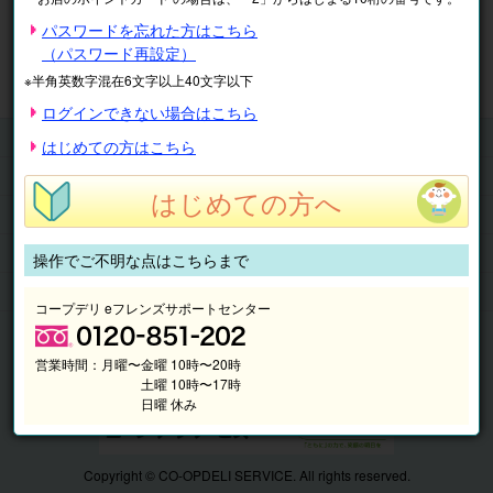
※表示価格は税込です。
パスワードを忘れた方はこちら
（パスワード再設定）
マイページ
注文履歴
会員情報
※半角英数字混在6文字以上40文字以下
抽選結果
請求内容
ログインできない場合はこちら
チケット
はじめての方はこちら
くらしのサービス
はじめての方へ
このサイトの使い方
マイページ
操作でご不明な点はこちらまで
このサイトについて
コープデリ eフレンズサポートセンター
営業時間：
月曜〜金曜 10時〜20時
土曜 10時〜17時
日曜 休み
Copyright © CO-OPDELI SERVICE. All rights reserved.