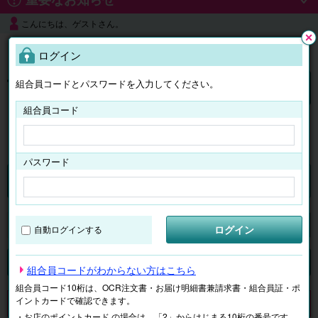
こんにちは、ゲストさん。
よくある質問
ログイン
閉じ
る
組合員コードとパスワードを入力してください。
ログイン
組合員コード
はじめての方へ
パスワード
チケット
マイページ
ログイン
自動ログインする
検索
場所で探す
ジャンルで探す
テーマで探す
組合員コードがわからない方はこちら
組合員コード10桁は、OCR注文書・お届け明細書兼請求書・組合員証・ポ
イントカードで確認できます。
申し訳ございません。 現在、該当商品は、お取扱いしておりません。
・お店のポイントカード の場合は、「2」からはじまる10桁の番号です。