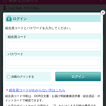
こんにちは、ゲストさん。
よくある質問
ログイン
閉じ
る
組合員コードとパスワードを入力してください。
ログイン
組合員コード
はじめての方へ
パスワード
チケット
マイページ
ログイン
自動ログインする
検索
場所で探す
ジャンルで探す
テーマで探す
組合員コードがわからない方はこちら
組合員コード10桁は、OCR注文書・お届け明細書兼請求書・組合員証・ポ
イントカードで確認できます。
申し訳ございません。 現在、該当商品は、お取扱いしておりません。
・お店のポイントカード の場合は、「2」からはじまる10桁の番号です。