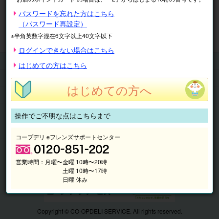
※表示価格は税込です。
パスワードを忘れた方はこちら
（パスワード再設定）
マイページ
注文履歴
会員情報
※半角英数字混在6文字以上40文字以下
抽選結果
請求内容
ログインできない場合はこちら
チケット
はじめての方はこちら
くらしのサービス
はじめての方へ
このサイトの使い方
マイページ
操作でご不明な点はこちらまで
このサイトについて
コープデリ eフレンズサポートセンター
営業時間：
月曜〜金曜 10時〜20時
土曜 10時〜17時
日曜 休み
Copyright © CO-OPDELI SERVICE. All rights reserved.