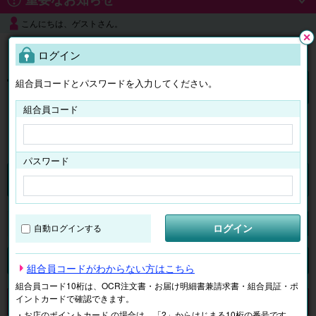
こんにちは、ゲストさん。
よくある質問
ログイン
閉じ
る
組合員コードとパスワードを入力してください。
ログイン
組合員コード
はじめての方へ
パスワード
チケット
マイページ
ログイン
自動ログインする
検索
場所で探す
ジャンルで探す
テーマで探す
組合員コードがわからない方はこちら
組合員コード10桁は、OCR注文書・お届け明細書兼請求書・組合員証・ポ
イントカードで確認できます。
申し訳ございません。 現在、該当商品は、お取扱いしておりません。
・お店のポイントカード の場合は、「2」からはじまる10桁の番号です。