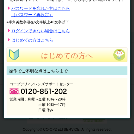
※表示価格は税込です。
パスワードを忘れた方はこちら
（パスワード再設定）
マイページ
注文履歴
会員情報
※半角英数字混在6文字以上40文字以下
抽選結果
請求内容
ログインできない場合はこちら
チケット
はじめての方はこちら
くらしのサービス
はじめての方へ
このサイトの使い方
マイページ
操作でご不明な点はこちらまで
このサイトについて
コープデリ eフレンズサポートセンター
営業時間：
月曜〜金曜 10時〜20時
土曜 10時〜17時
日曜 休み
Copyright © CO-OPDELI SERVICE. All rights reserved.