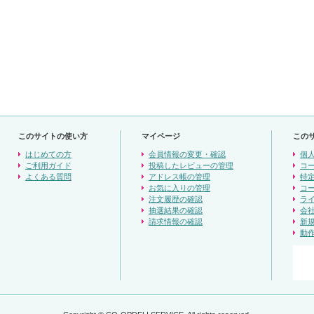
このサイトの使い方
マイページ
この
はじめての方
会員情報の変更・確認
個
ご利用ガイド
投稿したレビューの管理
コ
よくある質問
アドレス帳の管理
特
お気に入りの管理
コ
注文履歴の確認
ラ
抽選結果の確認
会
請求情報の確認
新
動