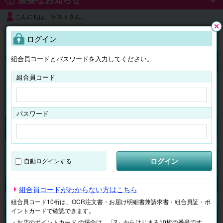
こんにちは、ゲストさん。
よくある質問
ログイン
閉じ
る
組合員コードとパスワードを入力してください。
ログイン
組合員コード
はじめての方へ
パスワード
チケット
マイページ
ログイン
自動ログインする
検索
場所で探す
ジャンルで探す
テーマで探す
組合員コードがわからない方はこちら
組合員コード10桁は、OCR注文書・お届け明細書兼請求書・組合員証・ポ
イントカードで確認できます。
申し訳ございません。 現在、該当商品は、お取扱いしておりません。
・お店のポイントカード の場合は、「2」からはじまる10桁の番号です。