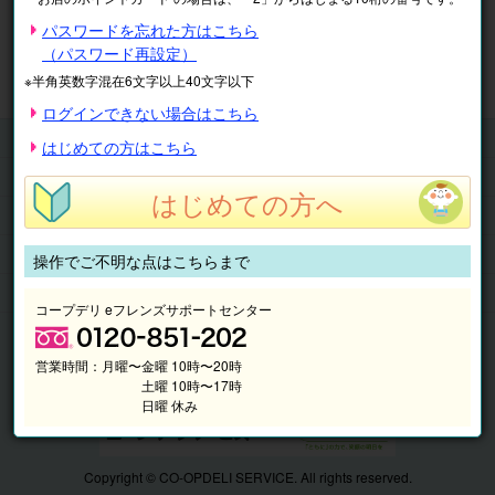
※表示価格は税込です。
パスワードを忘れた方はこちら
（パスワード再設定）
マイページ
注文履歴
会員情報
※半角英数字混在6文字以上40文字以下
抽選結果
請求内容
ログインできない場合はこちら
チケット
はじめての方はこちら
くらしのサービス
はじめての方へ
このサイトの使い方
マイページ
操作でご不明な点はこちらまで
このサイトについて
コープデリ eフレンズサポートセンター
営業時間：
月曜〜金曜 10時〜20時
土曜 10時〜17時
日曜 休み
Copyright © CO-OPDELI SERVICE. All rights reserved.