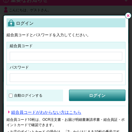
こんにちは、ゲストさん。
よくある質問
ログイン
閉じ
る
組合員コードとパスワードを入力してください。
ログイン
組合員コード
はじめての方へ
パスワード
チケット
マイページ
ログイン
自動ログインする
検索
場所で探す
ジャンルで探す
テーマで探す
組合員コードがわからない方はこちら
組合員コード10桁は、OCR注文書・お届け明細書兼請求書・組合員証・ポ
イントカードで確認できます。
申し訳ございません。 現在、該当商品は、お取扱いしておりません。
・お店のポイントカード の場合は、「2」からはじまる10桁の番号です。