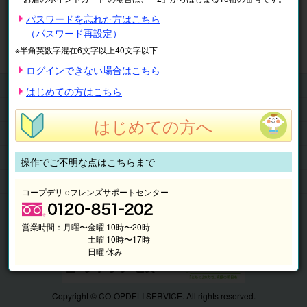
※表示価格は税込です。
パスワードを忘れた方はこちら
（パスワード再設定）
マイページ
注文履歴
会員情報
※半角英数字混在6文字以上40文字以下
抽選結果
請求内容
ログインできない場合はこちら
チケット
はじめての方はこちら
くらしのサービス
はじめての方へ
このサイトの使い方
マイページ
操作でご不明な点はこちらまで
このサイトについて
コープデリ eフレンズサポートセンター
営業時間：
月曜〜金曜 10時〜20時
土曜 10時〜17時
日曜 休み
Copyright © CO-OPDELI SERVICE. All rights reserved.