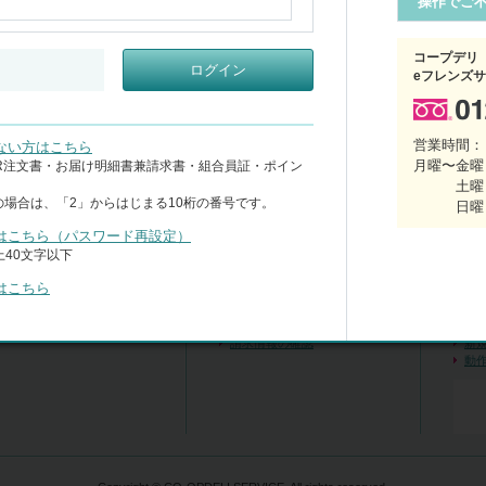
操作でご
コープデリ
ログイン
eフレンズ
営業時間：
ない方はこちら
月曜〜金曜 
CR注文書・お届け明細書兼請求書・組合員証・ポイン
土曜
の場合は、「2」からはじまる10桁の番号です。
日曜
このサイトの使い方
マイページ
この
はこちら（パスワード再設定）
はじめての方
会員情報の変更・確認
個
40文字以下
ご利用ガイド
投稿したレビューの管理
コ
よくある質問
アドレス帳の管理
特
はこちら
お気に入りの管理
コ
注文履歴の確認
ラ
抽選結果の確認
会
請求情報の確認
新
動