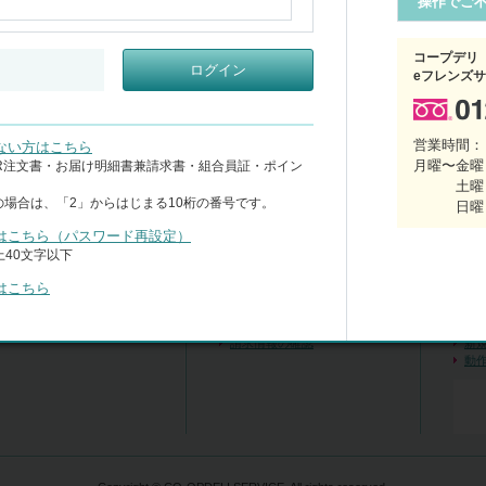
操作でご
コープデリ
ログイン
eフレンズ
営業時間：
ない方はこちら
月曜〜金曜 
CR注文書・お届け明細書兼請求書・組合員証・ポイン
土曜
の場合は、「2」からはじまる10桁の番号です。
日曜
このサイトの使い方
マイページ
この
はこちら（パスワード再設定）
はじめての方
会員情報の変更・確認
個
40文字以下
ご利用ガイド
投稿したレビューの管理
コ
よくある質問
アドレス帳の管理
特
はこちら
お気に入りの管理
コ
注文履歴の確認
ラ
抽選結果の確認
会
請求情報の確認
新
動