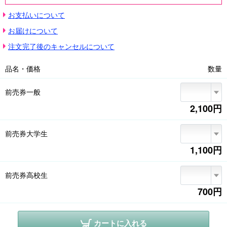
休館日:月曜日(ただし7月20日(月・祝)は開館)、7月21日(火)

お支払いについて
※会期中1枚につき1人1回、観覧日当日に限り有効です。

※東京国立博物館キャンパスメンバーズ会員の学生の方は、当日券を1,100
お届けについて
円(200円割引)でお求めいただけます。正門チケット売場(窓口)にて、キャ
ンパスメンバーズ会員の学生であることを申し出、学生証をご提示くださ
注文完了後のキャンセルについて
い。

※本展は事前予約不要です。混雑時は入場をお待ちいただく可能性がありま
品名・価格
数量
す。

※本展観覧券で、ご観覧当日に限り、東博コレクション展(平常展)もご覧い
ただけます。

前売券一般
※一度購入されたチケットの券種変更・払い戻し・再発行はいたしません。

2,100円
※本展チケットは転売を禁止しております。不正に購入されたチケットに関
するトラブルについては一切責任を負いませんので、ご注意ください。

※展示作品、会期、展示期間、開館時間、休館日等については、今後の諸事
前売券大学生
情により変更する場合があります。最新情報は展覧会公式サイト等でご確
認ください(https://tsumugu.yomiuri.co.jp/kukai2026/)
1,100円
前売券高校生
700円
カートに入れる