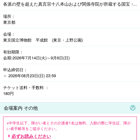
各派の壁を超えた真言宗十八本山および関係寺院が所蔵する国宝・
重要文化財を多数含む寺宝が一堂に会する展覧会。

場所
東京都
【当日券価格】一般2,300円、大学生1,300円、高校生900円

会場
東京国立博物館 平成館 (東京・上野公園)
有効期限
会期:2026年7月14日(火)～9月6日(日)
申込締切日
～ 2026年08月23日(日) 23:59
チケット送料・手数料
180円
会場案内 その他
※中学生以下、障がい者とその介護者1名は無料。入館の際に学生証、障が
い者手帳等をご提示ください。

開館時間:9:30～17:00　※毎週金・土曜日・7/19(日)は20:00まで　※入館は
必ずお読みください
閉館の30分前まで　※会期中一部作品に展示替えあり。
